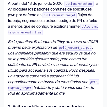
A partir del 18 de junio de 2026,
la
actions/checkout
v7 bloquea los patrones comunes de solicitudes
pwn por defecto en
flujos de
pull_request_target
trabajo, negándose a extraer código de PR de forks
a menos que se configure explícitamente
allow-unsa
.
fe-pr-checkout: true
En la práctica: El ataque de Trivy de marzo de 2026
provino de la explotación de
.
pull_request_target
Los ingenieros pensaron que era seguro ya que no
se le permitiría ejecutar nada, pero eso no fue
suficiente. La PR envió los secretos al atacante y los
utilizó para acceder a sus cuentas. Poco después,
un atacante
comenzó a escanear GitHub
específicamente en busca de repositorios con
pull_
habilitado y abrió varios cientos de
request_target
PRs en aproximadamente un día.
2. Evita workflow_run en repositorios