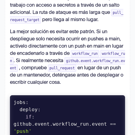
trabajo con acceso a secretos a través de un salto
adicional. La ruta de ataque es más larga que
pull_
pero llega al mismo lugar.
request_target
La mejor solución es evitar este patrón. Si un
despliegue solo necesita ocurrir en pushes a main,
actívelo directamente con un push en main en lugar
de encadenarlo a través de
workflow_run
workflow_ru
. Si realmente necesita
n
github.event.workflow_run.ev
, compruebe
en lugar de un push
ent
pull_request
de un mantenedor, deténgase antes de desplegar o
escribir cualquier cosa.
if
: 
github.event.workflow_run.event == 
'push'