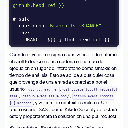
github.head_ref }}"
- run: echo 
"Branch is $BRANCH"
env
Cuando el valor se asigna a una variable de entorno,
el shell lo lee como una cadena en tiempo de
ejecución en lugar de interpretarlo como sintaxis en
tiempo de análisis. Esto se aplica a cualquier cosa
que provenga de una entrada controlada por el
usuario:
,
github.head_ref
github.event.pull_request.t
,
,
itle
github.event.issue.body
github.event.commits
, y valores de contexto similares. Un
[0].message
buen escáner SAST como Aikido Security detectará
esto y proporcionará la solución en una pull request.
En la práctica: En el
ataque de Ultralytics
, un