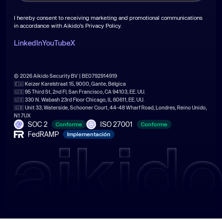
I hereby consent to receiving marketing and promotional communications
in accordance with Aikido's
Privacy Policy
.
LinkedIn
YouTube
X
© 2026 Aikido Security BV | BE0792914919
🇪🇺 Keizer Karelstraat 15, 9000, Gante, Bélgica
🇺🇸 95 Third St, 2nd Fl, San Francisco, CA 94103, EE. UU.
🇺🇸 330 N. Wabash 23rd Floor Chicago, IL 60611, EE. UU.
🇬🇧 Unit 33, Waterside, Schooner Court, 44-48 Wharf Road, Londres, Reino Unido,
N1 7UX
SOC 2
ISO 27001
Conforme
Conforme
FedRAMP
Implementación