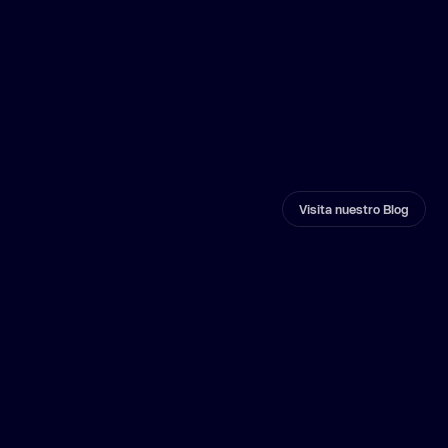
¡Sí, lo tenemos! Puede encontrar nuestros programas de
recompensas por errores en
Intigriti
.
Visita nuestro Blog