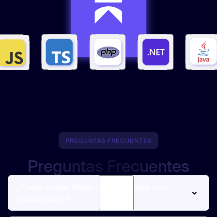
PREGUNTAS FRECUENTES
Preguntas Frecuentes
¿Puedo probar Aikido sin dar acceso a mi
propio código?
Sí, puedes conectar un repositorio real (con acceso de solo