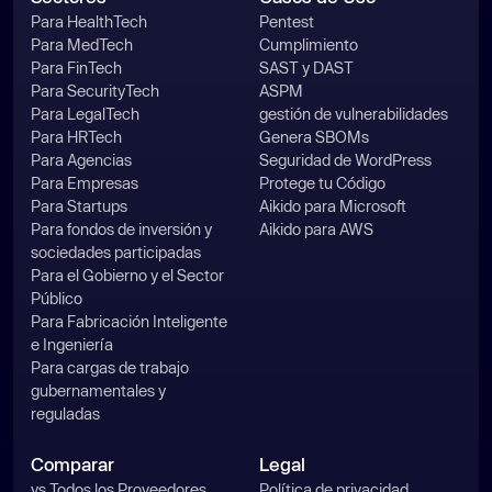
Para HealthTech
Pentest
Para MedTech
Cumplimiento
Para FinTech
SAST y DAST
Para SecurityTech
ASPM
Para LegalTech
gestión de vulnerabilidades
Para HRTech
Genera SBOMs
Para Agencias
Seguridad de WordPress
Para Empresas
Protege tu Código
Para Startups
Aikido para Microsoft
Para fondos de inversión y
Aikido para AWS
sociedades participadas
Para el Gobierno y el Sector
Público
Para Fabricación Inteligente
e Ingeniería
Para cargas de trabajo
gubernamentales y
reguladas
Comparar
Legal
vs Todos los Proveedores
Política de privacidad