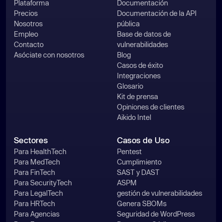
Plataforma
Documentación
Precios
Documentación de la API
Nosotros
pública
Empleo
Base de datos de
Contacto
vulnerabilidades
Asóciate con nosotros
Blog
Casos de éxito
Integraciones
Glosario
Kit de prensa
Opiniones de clientes
Aikido Intel
Sectores
Casos de Uso
Para HealthTech
Pentest
Para MedTech
Cumplimiento
Para FinTech
SAST y DAST
Para SecurityTech
ASPM
Para LegalTech
gestión de vulnerabilidades
Para HRTech
Genera SBOMs
Para Agencias
Seguridad de WordPress