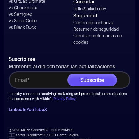
vs GitLab Ultimate
Conectar
vs Checkmarx
hello@aikido.dev
vs Semgrep
Seguridad
vs SonarQube
Centro de confianza
vs Black Duck
Resumen de seguridad
Cambiar preferencias de
cookies
Suscribirse
Mantente al día con todas las actualizaciones
I hereby consent to receiving marketing and promotional communications
in accordance with Aikido's
Privacy Policy
.
LinkedIn
YouTube
X
© 2026 Aikido Security BV | BE0792914919
🇪🇺 Keizer Karelstraat 15, 9000, Gante, Bélgica