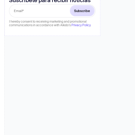
ación
I hereby consent to receiving marketing and promotional
communications in accordance with Aikido's
Privacy Policy
.