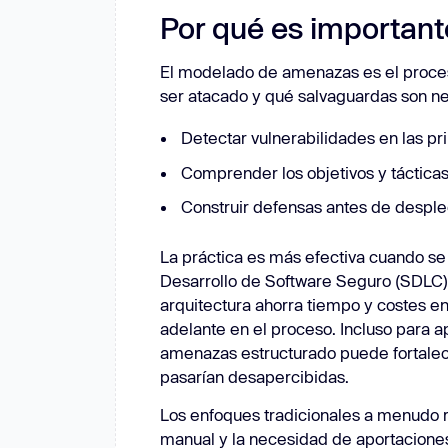
Por qué es importan
SPM
Análisis de código
NUEVO
Nubes
Cumplimiento
mediante IA
Novedad: Aikido Pentests que superan a los humanos.
/CD
Sistemas Git
Mensajería
El modelado de amenazas es el proces
ad: Aikido Pentests que superan a los humanos.
ser atacado y qué salvaguardas son nec
Detectar vulnerabilidades en las pr
Comprender los objetivos y tácticas
Construir defensas antes de desple
La práctica es más efectiva cuando se 
Desarrollo de Software Seguro (SDLC).
arquitectura ahorra tiempo y costes e
adelante en el proceso. Incluso para 
amenazas estructurado puede fortalec
pasarían desapercibidas.
Los enfoques tradicionales a menudo ra
manual y la necesidad de aportaciones