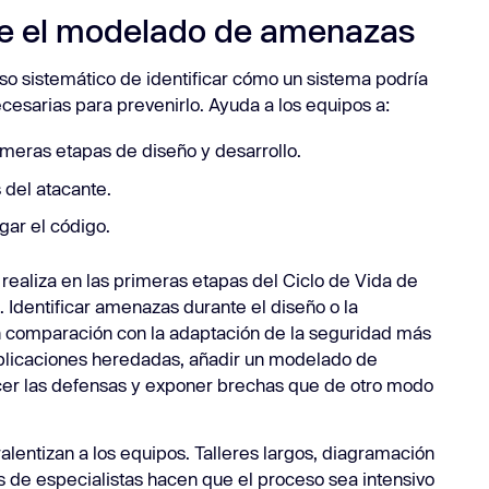
te el modelado de amenazas
Task Managers
Más inform
Más integraciones
o sistemático de identificar cómo un sistema podría
Más información
esarias para prevenirlo. Ayuda a los equipos a:
imeras etapas de diseño y desarrollo.
 del atacante.
gar el código.
realiza en las primeras etapas del Ciclo de Vida de
 Identificar amenazas durante el diseño o la
n comparación con la adaptación de la seguridad más
aplicaciones heredadas, añadir un modelado de
er las defensas y exponer brechas que de otro modo
lentizan a los equipos. Talleres largos, diagramación
 de especialistas hacen que el proceso sea intensivo