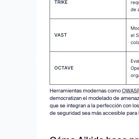
TRIKE
req
de 
Mod
VAST
el 
col
Eva
OCTAVE
Ope
org
Herramientas modernas como
OWASP 
democratizan el modelado de amenazas
que se integran a la perfección con los
de seguridad sea más accesible para l