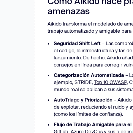
Cómo Aikido hace pr
amenazas
Aikido transforma el modelado de amena
trabajo automatizado y amigable para e
Seguridad Shift Left
– Las comprob
el código, la infraestructura y las 
lanzamiento. De hecho, Aikido añad
consejos en línea para corregir vul
Categorización Automatizada
– L
ejemplo, STRIDE,
Top 10 OWASP,
CW
mundo real se aplican a sus sistem
AutoTriage
y Priorización
– Aikido
de explotar, reduciendo el ruido y 
(como los límites de confianza).
Flujo de Trabajo Amigable para el
GitLab, Azure DevOps y sus pipelin