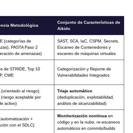
Conjunto de Características de
encia Metodológica
Aikido
 (categorías de
SAST, SCA, IaC, CSPM, Secrets,
zas), PASTA Paso 2
Escaneo de Contenedores y
eración de amenazas)
escaneo de máquinas virtuales
s de STRIDE, Top 10
Categorización y Reporte de
P, CWE
Vulnerabilidades Integrados
(orientado al riesgo),
Triaje automático
(riesgo aceptable por
(deduplicación, explotabilidad,
de activo)
análisis de alcanzabilidad)
Monitorización continua
en
automatización +
código y en la nube; re-escaneos
ación con el SDLC)
automáticos en commits/builds