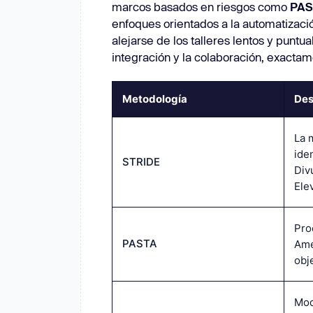
marcos basados en riesgos como
PAS
enfoques orientados a la automatizac
alejarse de los talleres lentos y puntua
integración y la colaboración, exacta
Metodología
Des
La 
ide
STRIDE
Div
Ele
Pro
PASTA
Ame
obj
Mod